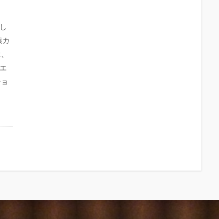
し
猿カ
は、
エ
ショ